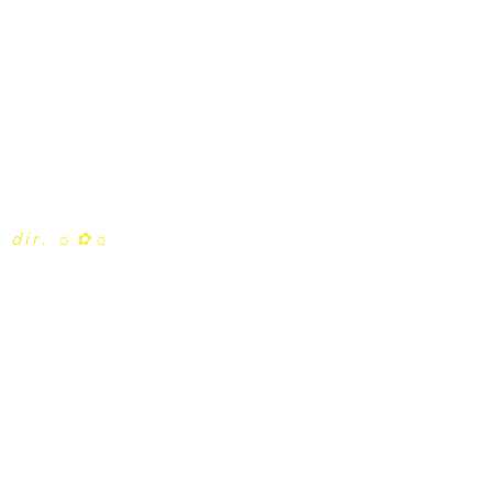
 dir.
☼✿☼