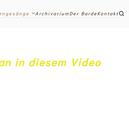
engesänge
Archivarium
Der Barde
Kontakt
man in diesem Video