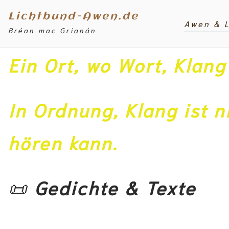
Zum
Lichtbund-Awen.de
Inhalt
Awen & 
Bréan mac Grianán
springen
Ein Ort, wo Wort, Klan
In Ordnung, Klang ist 
hören kann.
📜
Gedichte & Texte