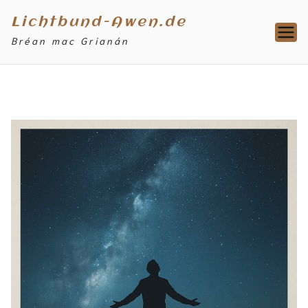
Zum
Lichtbund-Awen.de
Inhalt
Bréan mac Grianán
springen