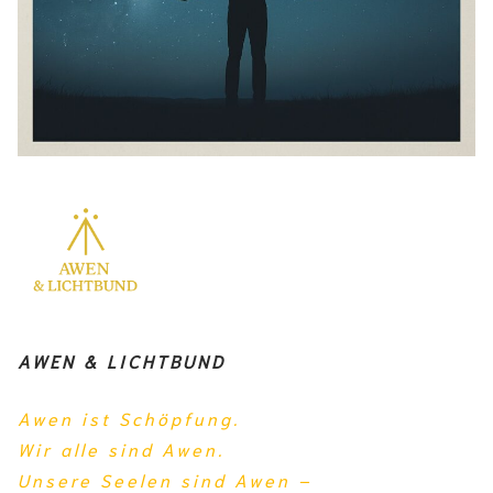
AWEN & LICHTBUND
Awen ist Schöpfung.
Wir alle
sind
Awen.
Unsere Seelen sind Awen –